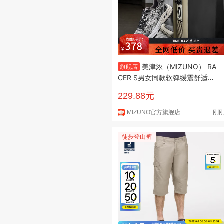
美津浓（MIZUNO） RA
旗舰店
CER S男女同款软弹缓震舒适耐
磨跑鞋 17/赛博银 36 (225mm)
229.88元
MIZUNO官方旗舰店
刚
徒步登山裤