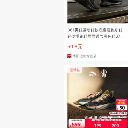
361男鞋运动鞋软底缓震跑步鞋
轻便慢跑鞋网面透气黑色鞋672
412242
59.8元
华阳运动专营店
篮球鞋