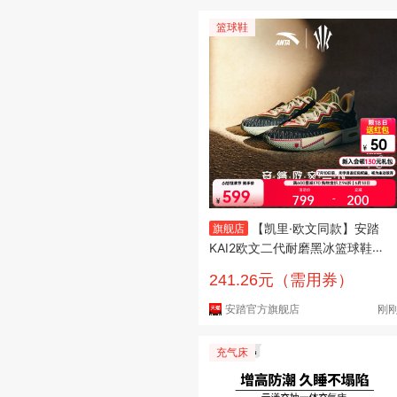
篮球鞋
【凯里·欧文同款】安踏
旗舰店
KAI2欧文二代耐磨黑冰篮球鞋休
闲运动鞋男
241.26元（需用券）
安踏官方旗舰店
刚
充气床