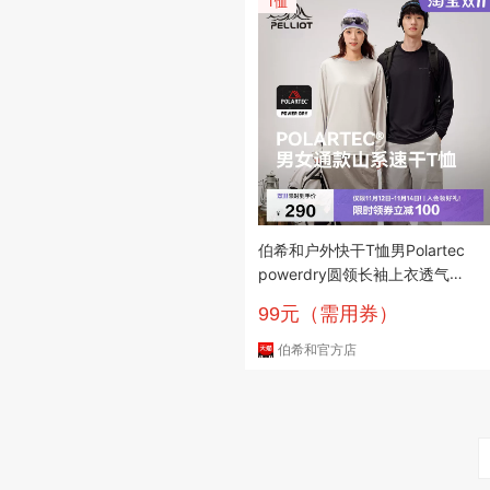
T恤
伯希和户外快干T恤男Polartec
powerdry圆领长袖上衣透气打
底衣女
99元（需用券）
伯希和官方店