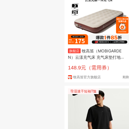
牧高笛（MOBIGARDE
旗舰店
N）云漾充气床 充气床垫打地铺
户外露营加宽加高防潮充气床 和
148.9元（需用券）
风沙/26CM单人/配内置充气泵*
1
牧高笛官方旗舰店
刚
导湿速干短袖T恤