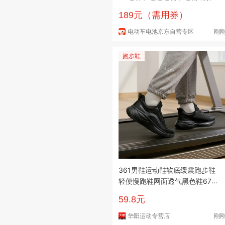
池电驴极核非锂电池
189元（需用券）
电动车电池京东自营专区
刚
跑步鞋
361男鞋运动鞋软底缓震跑步鞋
轻便慢跑鞋网面透气黑色鞋672
412242
59.8元
华阳运动专营店
刚