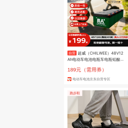
超威（CHILWEE）48V12
自营
Ah电动车电池电瓶车电瓶铅酸电
池电驴极核非锂电池
189元（需用券）
电动车电池京东自营专区
跑步鞋