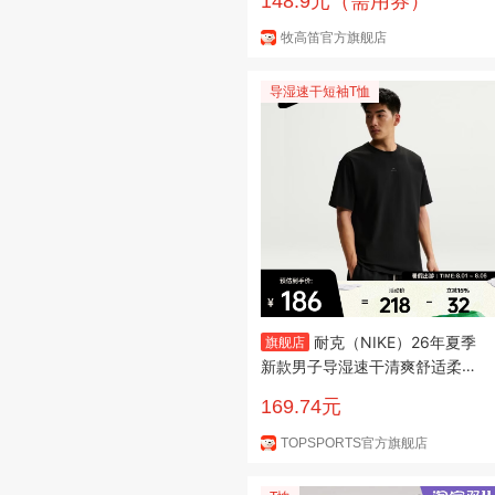
148.9元（需用券）
风沙/26CM单人/配内置充气泵*
1
牧高笛官方旗舰店
导湿速干短袖T恤
耐克（NIKE）26年夏季
旗舰店
新款男子导湿速干清爽舒适柔软
运动休闲经典轻便短袖T恤 IR18
169.74元
62-010 L
TOPSPORTS官方旗舰店