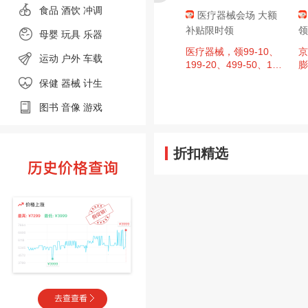
食品
酒饮 冲调
肇庆消费券，
京东超市 黑色星期
医疗器械会场 大额
至高9折，单
五 领满200-20元优惠
补贴限时领
领
母婴
玩具 乐器
00元封顶！
券×3张
、今日必买：
周四20点：京东超市
医疗器械，领99-10、
京
运动
户外
车载
日广东肇庆消费券
黑色星期五 领满200-2
199-20、499-50、14
膨
，区域补贴至
0元优惠券×3张（周四
99-150、1999-200超
保健 器械
计生
单件补贴500
20点可用）
值券
图书
音像
游戏
折扣精选