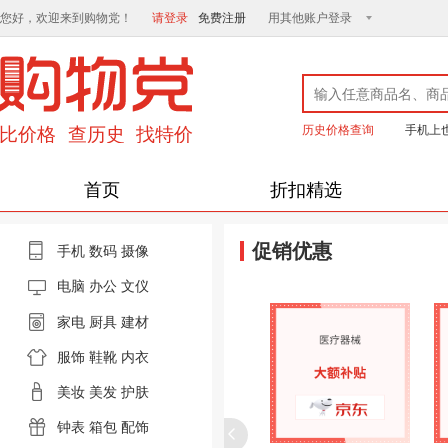
您好，欢迎来到购物党！
请登录
免费注册
用其他账户登录
历史价格查询
手机上
首页
折扣精选
促销优惠
手机
数码
摄像
电脑
办公 文仪
家电
厨具
建材
服饰
鞋靴
内衣
美妆
美发
护肤
钟表
箱包
配饰