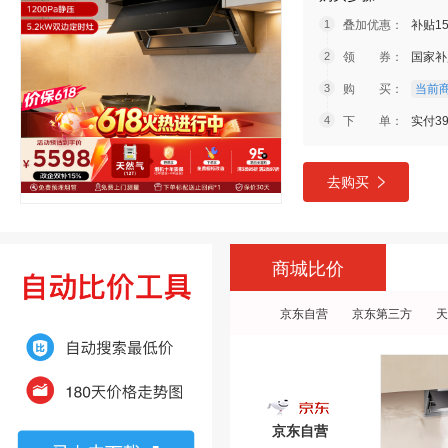
叠加优惠：
补贴1
领 券：
国家补
购 买：
当前商
下 单：
实付39
去购买
商城比价
京东自营
京东第三方
天
京东自营