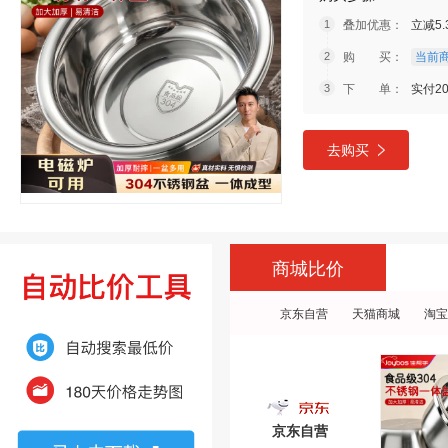
叠加优惠：
立减5
购 买：
当前商
下 单：
实付20
去购买
商城比价
京东自营
天猫商城
淘宝
京东自营