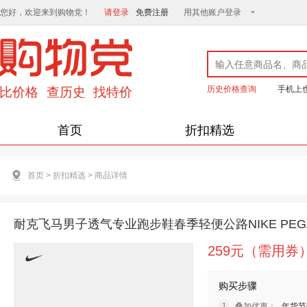
您好，欢迎来到购物党！
请登录
免费注册
用其他账户登录
历史价格查询
手机上
首页
折扣精选
首页
>
折扣精选
>
商品详情
耐克飞马男子透气专业跑步鞋春季轻便公路NIKE PEGASU
259元（需用券
购买步骤
叠加优惠：
年货节