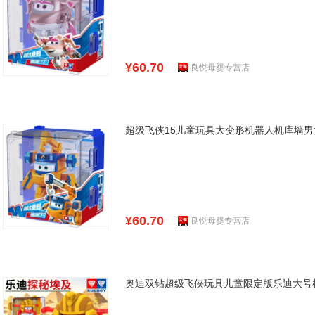
¥60.70
良悦母婴专营店
超级飞侠15儿童玩具大变形机器人机库墙
¥60.70
良悦母婴专营店
奥迪双钻超级飞侠玩具儿童限定版乐迪大号