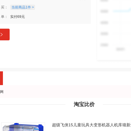
买：
当前商品1件 >
单：
实付69元
网
淘宝比价
超级飞侠15儿童玩具大变形机器人机库墙