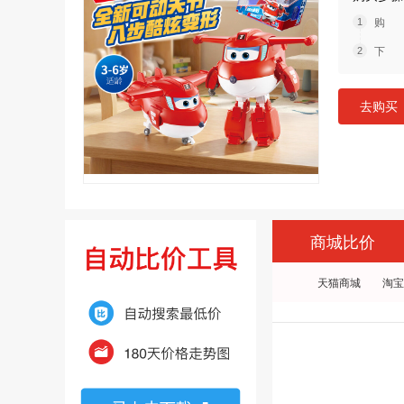
购 
下 
去购买
商城比价
天猫商城
淘宝