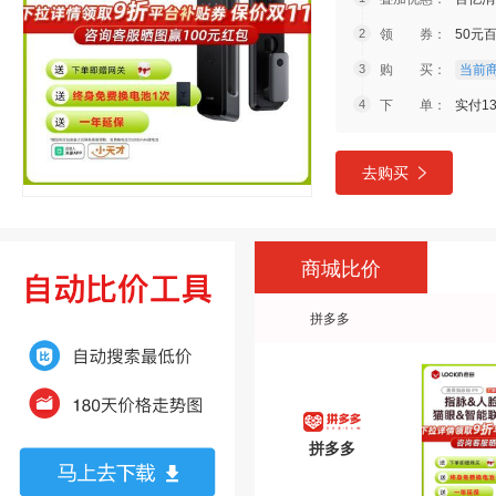
领 券：
50元
购 买：
当前商
下 单：
实付13
去购买
商城比价
拼多多
拼多多