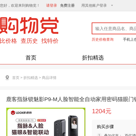
您好，欢迎来到购物党！
请登录
免费注册
用其他账户登录
历史价格查询
手机上
首页
折扣精选
首页
>
折扣精选
>
商品详情
鹿客指脉锁魅影P9-M人脸智能全自动家用密码猫眼门
1204元
购买步骤
叠加优惠：
百亿消