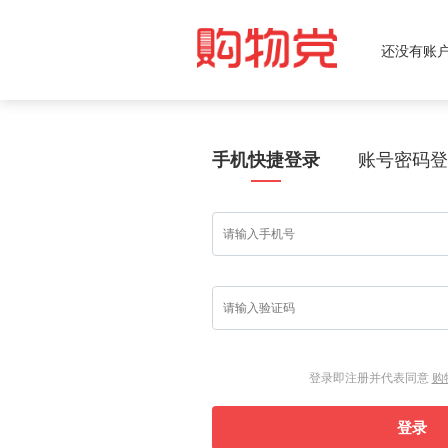
还没有账
手机快捷登录
账号密码登
登录即注册并代表同意
购
登录