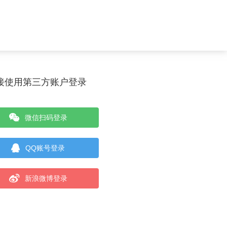
接使用第三方账户登录
微信扫码登录
QQ账号登录
新浪微博登录