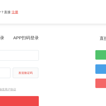
户？直接
注册
录
APP扫码登录
直
发送验证码
物党用户协议