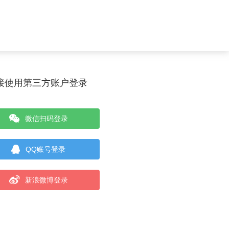
接使用第三方账户登录
微信扫码登录
QQ账号登录
新浪微博登录